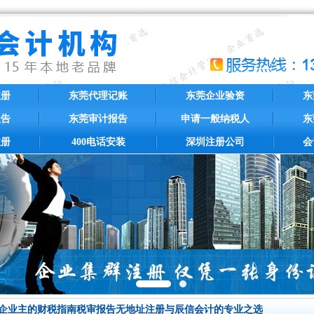
注册
东莞代理记账
东莞企业验资
东
报告
东莞审计报告
申请一般纳税人
东
注册
400电话安装
深圳注册公司
会
企业主的财税指南税审报告无地址注册与辰信会计的专业之选