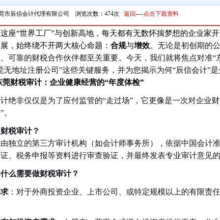
莞市辰信会计代理有限公司 浏览次数：474次
返回
----
点击下载资料
这座“世界工厂”与创新高地，每天都有无数怀揣梦想的企业家
发展，始终绕不开两大核心命题：
合规
与
增效
。无论是初创期的
、可靠的财税合作伙伴都至关重要。今天，我们就将焦点对准“东
莞无地址注册公司”这些关键服务，并为您揭示为何“辰信会计”
东莞财税审计：企业健康经营的“年度体检”
计绝非仅仅是为了应付监管的“走过场”，它更像是一次对企业财
”。
是财税审计？
指由独立的第三方审计机构（如会计师事务所），依据中国会计
凭证、税务申报等资料进行审查验证，并最终发表专业审计意见
为什么需要做财税审计？
要求
：对于外商投资企业、上市公司、或特定规模以上的有限责