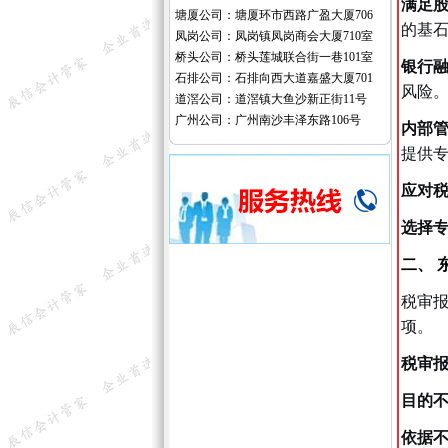
满足
塘厦公司：塘厦环市西路广盈大厦706
的基
凤岗公司：凤岗镇凤岗商会大厦710室
桥头公司：桥头莲城联合街一巷101室
银行
石排公司：石排向西大道嘉盛大厦701
风险
道滘公司：道滘镇大鱼沙新正街11号
广州公司：广州南沙丰泽东路106号
内部
提供
应对
选择
二、 
税审报
项。
税审
目的
依据