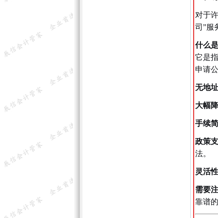
对于许
司”服
什么
它是
申请
无地
大幅
手续
政策
法。
灵活
需要
靠谱