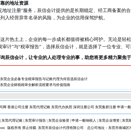
可靠的地址资源
无地址注册”服务，辰信会计提供的是长期稳定、经工商备案的
被列入经营异常名录的风险，为企业的信用保驾护航。
这片热土上，企业的每一步成长都值得被精心呵护。无论是轻松
税审计”与“税审报告”，选择辰信会计，就是选择了一位专业、
咨询辰信会计，让专业的人处理专业的事，助您将更多精力聚焦
东莞企业必备专业税审报告与记账代理为何首选辰信会计
东莞企业财税税审全解析流程要求与价值指南
司网
香港公司注册
东莞代理记账
东莞代办执照
深圳注册公司
东莞集群注册
申请一般
|
东莞代理记账
|
东莞审计报告
|
东莞企业验资
|
申请一般纳税人
|
东莞企业增资
|
东莞
kjgj.com 版权所有 禁止转载 东莞市辰信会计代理有限公司 总公司地址：东莞市南城区