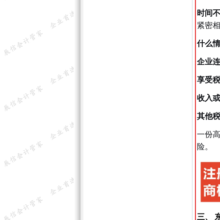
时间
紧密
什么
企业
享受
收入
其他
一份
险。
三、 