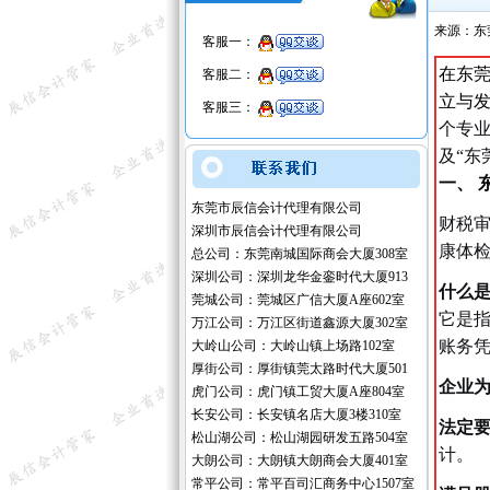
来源：东
客服一：
在东莞
客服二：
立与
客服三：
个专业
及“东
一、 
东莞市辰信会计代理有限公司
财税审
深圳市辰信会计代理有限公司
康体检
总公司：东莞南城国际商会大厦308室
深圳公司：深圳龙华金銮时代大厦913
什么
莞城公司：莞城区广信大厦A座602室
它是
万江公司：万江区街道鑫源大厦302室
账务
大岭山公司：大岭山镇上场路102室
厚街公司：厚街镇莞太路时代大厦501
企业
虎门公司：虎门镇工贸大厦A座804室
长安公司：长安镇名店大厦3楼310室
法定
松山湖公司：松山湖园研发五路504室
计。
大朗公司：大朗镇大朗商会大厦401室
常平公司：常平百司汇商务中心1507室