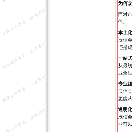
为何
面对
伴。
本土
辰信
还是虎
一站
从最初
业全
专业
辰信
更能
透明
辰信
业可