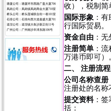
收），税制简
塘厦公司：塘厦环市西路广盈大厦706
凤岗公司：凤岗镇凤岗商会大厦710室
桥头公司：桥头莲城联合街一巷101室
国际形象
：有
石排公司：石排向西大道嘉盛大厦701
行国际贸易。
道滘公司：道滘镇大鱼沙新正街11号
广州公司：广州南沙丰泽东路106号
资金自由
：无
注册简单
：流
万港币即可）
二、 注册流程
公司名称查册
注册处的名称
提交资料
：签
括：