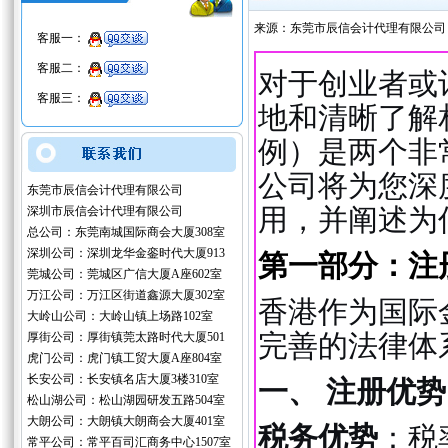
来源：东莞市辰信会计代理有限公司
客服一：
客服二：
对于创业者或
客服三：
地和清晰了解
例）是两个非
公司将为您深
东莞市辰信会计代理有限公司
用，并阐述为
深圳市辰信会计代理有限公司
总公司：东莞南城国际商会大厦308室
深圳公司：深圳龙华金銮时代大厦913
第一部分：注
莞城公司：莞城区广信大厦A座602室
万江公司：万江区街道鑫源大厦302室
香港作为国际
大岭山公司：大岭山镇上场路102室
完善的法律体
厚街公司：厚街镇莞太路时代大厦501
虎门公司：虎门镇工贸大厦A座804室
长安公司：长安镇名店大厦3楼310室
一、 注册优势
松山湖公司：松山湖园研发五路504室
大朗公司：大朗镇大朗商会大厦401室
税务优势
：税
常平公司：常平百司汇商务中心1507室