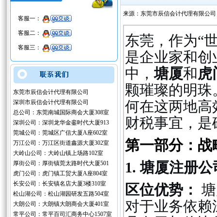
来源：东莞市辰信会计代理有限公司
客服一：
客服二：
东莞，作为“
客服三：
是企业家和创
中，
塘厦
和
虎
颗璀璨的明珠
东莞市辰信会计代理有限公司
何在这两地高
深圳市辰信会计代理有限公司
总公司：东莞南城国际商会大厦308室
财税事宜，是
深圳公司：深圳龙华金銮时代大厦913
莞城公司：莞城区广信大厦A座602室
第一部分：战
万江公司：万江区街道鑫源大厦302室
大岭山公司：大岭山镇上场路102室
1. 塘厦注册
厚街公司：厚街镇莞太路时代大厦501
虎门公司：虎门镇工贸大厦A座804室
长安公司：长安镇名店大厦3楼310室
区位优势：
塘
松山湖公司：松山湖园研发五路504室
对于业务依赖
大朗公司：大朗镇大朗商会大厦401室
常平公司：常平百司汇商务中心1507室