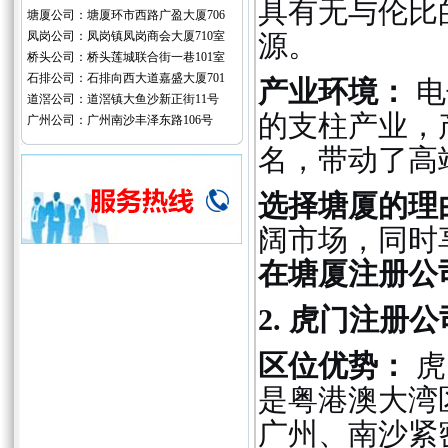
具有无与伦比
塘厦公司：塘厦环市西路广盈大厦706
凤岗公司：凤岗镇凤岗商会大厦710室
源。
桥头公司：桥头莲城联合街一巷101室
石排公司：石排向西大道嘉盛大厦701
产业环境：
电
道滘公司：道滘镇大鱼沙新正街11号
的支柱产业，
广州公司：广州南沙丰泽东路106号
名，带动了高
选择塘厦的理
阔市场，同时
在塘厦注册公
2. 虎门注册
区位优势：
虎
是粤港澳大湾
广州、南沙紧