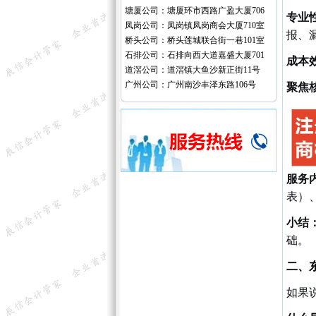
塘厦公司：塘厦环市西路广盈大厦706
专业
凤岗公司：凤岗镇凤岗商会大厦710室
报、
桥头公司：桥头莲城联合街一巷101室
石排公司：石排向西大道嘉盛大厦701
成本
道滘公司：道滘镇大鱼沙新正街11号
广州公司：广州南沙丰泽东路106号
聚焦
服务
表）
小结
础。
二、
如果