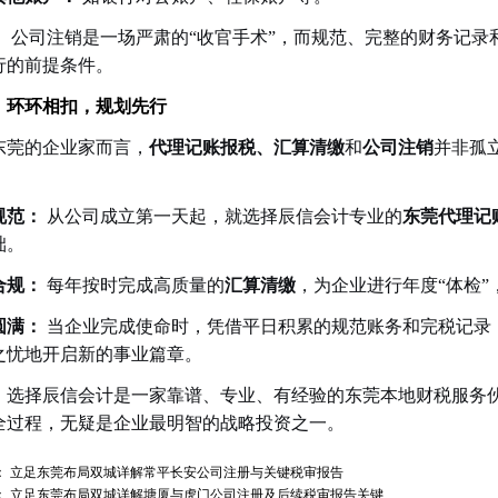
：
公司注销是一场严肃的“收官手术”，而规范、完整的财务记录
行的前提条件。
：环环相扣，规划先行
东莞的企业家而言，
代理记账报税、汇算清缴
和
公司注销
并非孤
。
规范：
从公司成立第一天起，就选择辰信会计专业的
东莞代理记
础。
合规：
每年按时完成高质量的
汇算清缴
，为企业进行年度“体检
圆满：
当企业完成使命时，凭借平日积累的规范账务和完税记录
之忧地开启新的事业篇章。
，选择辰信会计是一家靠谱、专业、有经验的东莞本地财税服务
全过程，无疑是企业最明智的战略投资之一。
：
立足东莞布局双城详解常平长安公司注册与关键税审报告
：
立足东莞布局双城详解塘厦与虎门公司注册及后续税审报告关键