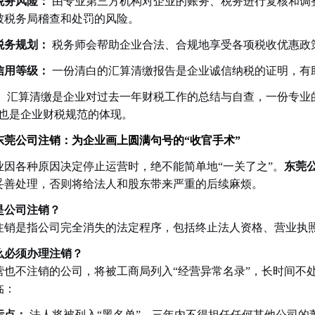
税务风险：
由专业第三方机构对企业的账务、税务进行复核和调
被税务局稽查和处罚的风险。
税务规划：
税务师会帮助企业合法、合规地享受各项税收优惠政
信用等级：
一份清白的汇算清缴报告是企业诚信纳税的证明，有
：
汇算清缴是企业对过去一年财税工作的总结与自查，一份专业
，也是企业财税规范的体现。
东莞公司注销：为企业画上圆满句号的“收官手术”
业因各种原因决定停止运营时，绝不能简单地“一关了之”。
东莞
妥善处理，否则将给法人和股东带来严重的后续麻烦。
是公司注销？
注销是指公司完全消失的法定程序，包括终止法人资格、营业执
么必须办理注销？
营也不注销的公司，将被工商局列入“经营异常名录”，长时间不
临：
污点：
法人将被列入“黑名单”，三年内不得担任任何其他公司的