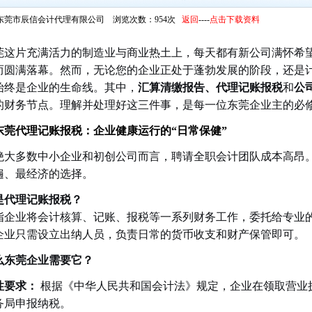
东莞市辰信会计代理有限公司 浏览次数：954次
返回
----
点击下载资料
莞这片充满活力的制造业与商业热土上，每天都有新公司满怀希
而圆满落幕。然而，无论您的企业正处于蓬勃发展的阶段，还是
始终是企业的生命线。其中，
汇算清缴报告、代理记账报税
和
公
的财务节点。理解并处理好这三件事，是每一位东莞企业主的必
东莞代理记账报税：企业健康运行的“日常保健”
绝大多数中小企业和初创公司而言，聘请全职会计团队成本高昂
遍、最经济的选择。
是代理记账报税？
指企业将会计核算、记账、报税等一系列财务工作，委托给专业
企业只需设立出纳人员，负责日常的货币收支和财产保管即可。
么东莞企业需要它？
性要求：
根据《中华人民共和国会计法》规定，企业在领取营业执
务局申报纳税。