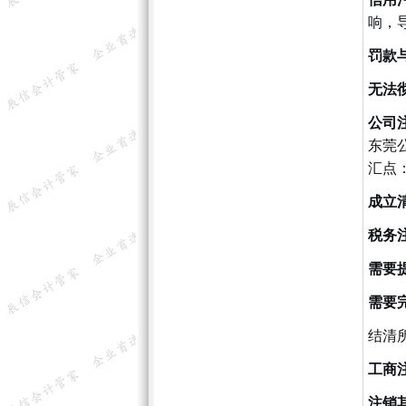
响，
罚款
无法
公司
东莞
汇点
成立
税务
需要
需要
结清
工商
注销