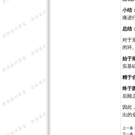
小结
痛进
总结
对于
闭环
始于
实基
精于
终于
后顾
因此
出的
上一条
下一条