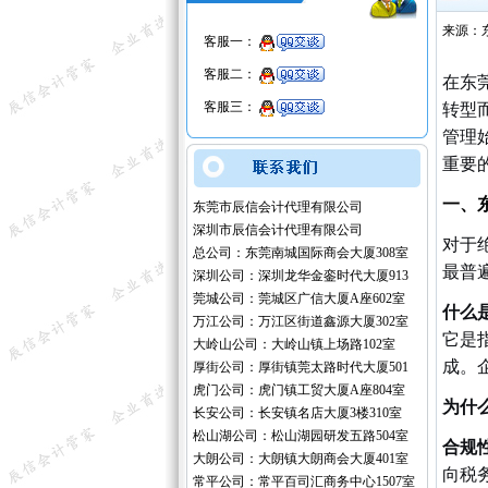
来源：
客服一：
客服二：
在东
客服三：
转型
管理
重要
一、
东莞市辰信会计代理有限公司
深圳市辰信会计代理有限公司
对于
总公司：东莞南城国际商会大厦308室
最普
深圳公司：深圳龙华金銮时代大厦913
莞城公司：莞城区广信大厦A座602室
什么
万江公司：万江区街道鑫源大厦302室
它是
大岭山公司：大岭山镇上场路102室
成。
厚街公司：厚街镇莞太路时代大厦501
虎门公司：虎门镇工贸大厦A座804室
为什
长安公司：长安镇名店大厦3楼310室
松山湖公司：松山湖园研发五路504室
合规
大朗公司：大朗镇大朗商会大厦401室
向税
常平公司：常平百司汇商务中心1507室