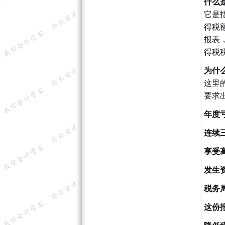
什么
它是
得税
报表
得税
为什
这里
要求
年度
连续
享受
发生
税务
这份