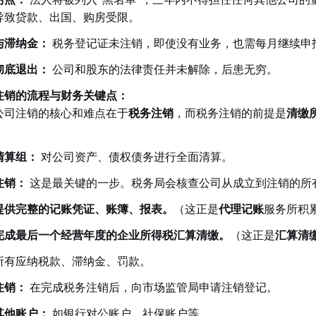
导致贷款、出国、购房受限。
与滞纳金：
税务登记证未注销，即使没有业务，也需每月继续申
彻底退出：
公司和股东的法律责任并未解除，后患无穷。
注销的流程与财务关键点：
公司注销的核心和难点在于
税务注销
，而税务注销的前提是
清缴
：
清算组：
对公司资产、债权债务进行全面清算。
注销：
这是最关键的一步。税务局会核查公司从成立到注销的所
提供完整的记账凭证、账簿、报表。
（这正是
代理记账
服务所积
完成最后一个经营年度的企业所得税汇算清缴。
（这正是
汇算清
所有应纳税款、滞纳金、罚款。
注销：
在完成税务注销后，向市场监管局申请注销登记。
其他账户：
如银行对公账户、社保账户等。