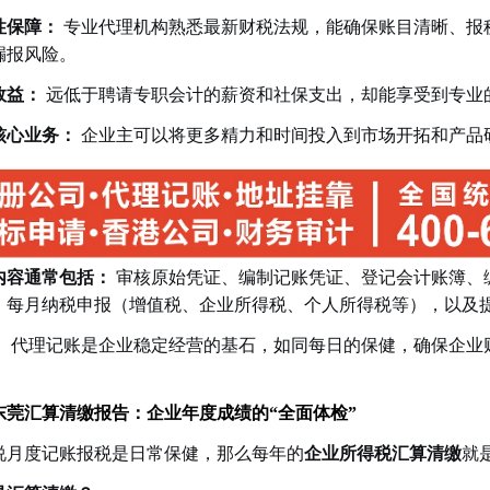
性保障：
专业代理机构熟悉最新财税法规，能确保账目清晰、报
漏报风险。
效益：
远低于聘请专职会计的薪资和社保支出，却能享受到专业
1
2
核心业务：
企业主可以将更多精力和时间投入到市场开拓和产品
内容通常包括：
审核原始凭证、编制记账凭证、登记会计账簿、
、每月纳税申报（增值税、企业所得税、个人所得税等），以及
：
代理记账是企业稳定经营的基石，如同每日的保健，确保企业
东莞汇算清缴报告：企业年度成绩的“全面体检”
说月度记账报税是日常保健，那么每年的
企业所得税汇算清缴
就