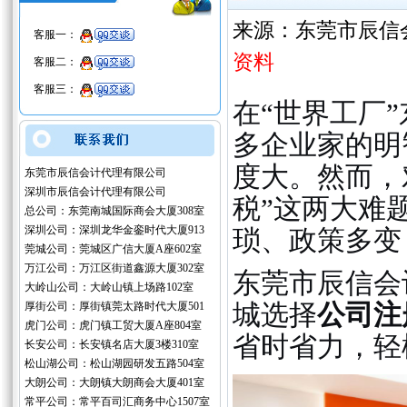
来源：东莞市辰信
客服一：
资料
客服二：
客服三：
在“世界工厂
多企业家的明
度大。然而，
东莞市辰信会计代理有限公司
深圳市辰信会计代理有限公司
税”这两大难
总公司：东莞南城国际商会大厦308室
深圳公司：深圳龙华金銮时代大厦913
琐、政策多变
莞城公司：莞城区广信大厦A座602室
万江公司：万江区街道鑫源大厦302室
东莞市辰信会
大岭山公司：大岭山镇上场路102室
厚街公司：厚街镇莞太路时代大厦501
城选择
公司注
虎门公司：虎门镇工贸大厦A座804室
省时省力，轻
长安公司：长安镇名店大厦3楼310室
松山湖公司：松山湖园研发五路504室
大朗公司：大朗镇大朗商会大厦401室
常平公司：常平百司汇商务中心1507室