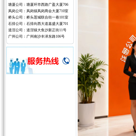
塘厦公司：塘厦环市西路广盈大厦706
凤岗公司：凤岗镇凤岗商会大厦710室
桥头公司：桥头莲城联合街一巷101室
石排公司：石排向西大道嘉盛大厦701
道滘公司：道滘镇大鱼沙新正街11号
广州公司：广州南沙丰泽东路106号