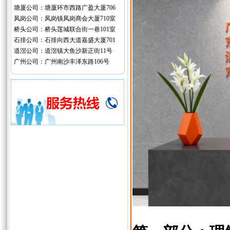
塘厦公司：塘厦环市西路广盈大厦706
凤岗公司：凤岗镇凤岗商会大厦710室
桥头公司：桥头莲城联合街一巷101室
石排公司：石排向西大道嘉盛大厦701
道滘公司：道滘镇大鱼沙新正街11号
广州公司：广州南沙丰泽东路106号