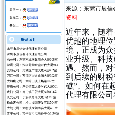
来源：东莞市辰信
客服一：
资料
客服二：
客服三：
近年来，随着
优越的地理位
境，正成为众
东莞市辰信会计代理有限公司
深圳市辰信会计代理有限公司
业升级、科技
总公司：东莞南城国际商会大厦308室
深圳公司：深圳龙华金銮时代大厦913
遇。然而，对
莞城公司：莞城区广信大厦A座602室
到后续的财税
万江公司：万江区街道鑫源大厦302室
大岭山公司：大岭山镇上场路102室
礁”。如何在
厚街公司：厚街镇莞太路时代大厦501
虎门公司：虎门镇工贸大厦A座804室
代理有限公司
长安公司：长安镇名店大厦3楼310室
松山湖公司：松山湖园研发五路504室
大朗公司：大朗镇大朗商会大厦401室
常平公司：常平百司汇商务中心1507室