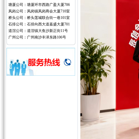
塘厦公司：塘厦环市西路广盈大厦706
凤岗公司：凤岗镇凤岗商会大厦710室
桥头公司：桥头莲城联合街一巷101室
石排公司：石排向西大道嘉盛大厦701
道滘公司：道滘镇大鱼沙新正街11号
广州公司：广州南沙丰泽东路106号