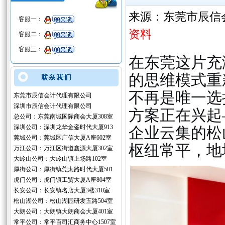
来源：东莞市辰信
客服一：
资料
客服二：
客服三：
在东莞这片充
的思维模式重
不再是唯一选
东莞市辰信会计代理有限公司
深圳市辰信会计代理有限公司
方案正在兴起
总公司：东莞南城国际商会大厦308室
深圳公司：深圳龙华金銮时代大厦913
企业云集的松
莞城公司：莞城区广信大厦A座602室
枢纽常平，地
万江公司：万江区街道鑫源大厦302室
大岭山公司：大岭山镇上场路102室
厚街公司：厚街镇莞太路时代大厦501
虎门公司：虎门镇工贸大厦A座804室
长安公司：长安镇名店大厦3楼310室
松山湖公司：松山湖园研发五路504室
大朗公司：大朗镇大朗商会大厦401室
常平公司：常平百司汇商务中心1507室