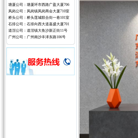
塘厦公司：塘厦环市西路广盈大厦706
凤岗公司：凤岗镇凤岗商会大厦710室
桥头公司：桥头莲城联合街一巷101室
石排公司：石排向西大道嘉盛大厦701
道滘公司：道滘镇大鱼沙新正街11号
广州公司：广州南沙丰泽东路106号