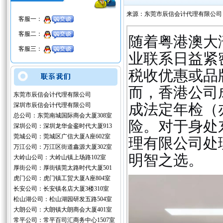
来源：东莞市辰信会计代理有限公司
客服一：
客服二：
随着粤港澳大
客服三：
业联系日益紧
税收优惠或品
而，香港公司
东莞市辰信会计代理有限公司
成法定年检（
深圳市辰信会计代理有限公司
总公司：东莞南城国际商会大厦308室
险。对于身处
深圳公司：深圳龙华金銮时代大厦913
莞城公司：莞城区广信大厦A座602室
理有限公司处
万江公司：万江区街道鑫源大厦302室
明智之选。
大岭山公司：大岭山镇上场路102室
厚街公司：厚街镇莞太路时代大厦501
虎门公司：虎门镇工贸大厦A座804室
长安公司：长安镇名店大厦3楼310室
松山湖公司：松山湖园研发五路504室
大朗公司：大朗镇大朗商会大厦401室
常平公司：常平百司汇商务中心1507室