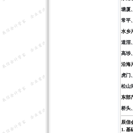
塘厦
常平
水乡
道滘
高埗
沿海
虎门
松山
东部
桥头
辰信
1. 