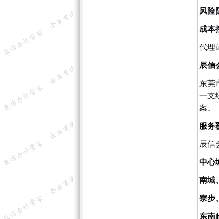
风险
成本
代理
辰信
东莞
一支
案。
服务
辰信
中心
南城
寮步
东南