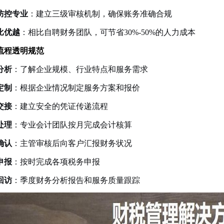
防控专业
：建立三级审核机制，确保账务准确合规
比优越
：相比自聘财务团队，可节省30%-50%的人力成本
流程透明规范
分析
：了解企业规模、行业特点和服务需求
定制
：根据企业情况制定服务方案和报价
交接
：建立安全的凭证传递流程
处理
：专业会计团队按月完成会计核算
确认
：主管审核后向客户汇报财务状况
申报
：按时完成各项税务申报
回访
：季度财务分析报告和服务质量跟踪