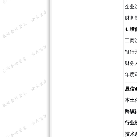
企业
财务
4. 
工商
银行
财务
年度
辰信
本土
跨镇
行业
技术