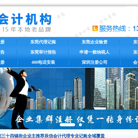
注册
东莞代理记账
东莞企业验资
东
报告
东莞审计报告
申请一般纳税人
东
注册
400电话安装
深圳注册公司
会
莞三十四镇街企业主推荐辰信会计代理专业记账全域覆盖