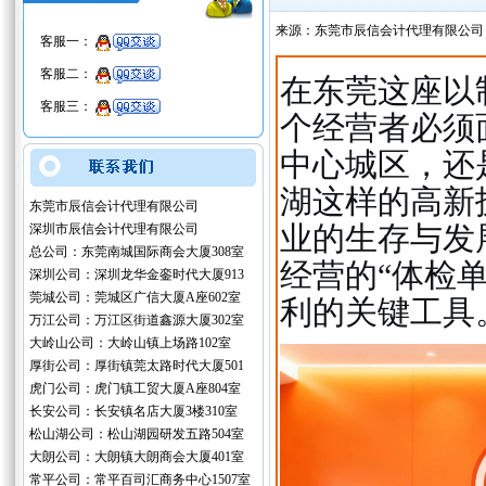
来源：东莞市辰信会计代理有限公司
客服一：
客服二：
在东莞这座以
客服三：
个经营者必须
中心城区，还
湖这样的高新
东莞市辰信会计代理有限公司
业的生存与发
深圳市辰信会计代理有限公司
总公司：东莞南城国际商会大厦308室
经营的“体检
深圳公司：深圳龙华金銮时代大厦913
莞城公司：莞城区广信大厦A座602室
利的关键工具
万江公司：万江区街道鑫源大厦302室
大岭山公司：大岭山镇上场路102室
厚街公司：厚街镇莞太路时代大厦501
虎门公司：虎门镇工贸大厦A座804室
长安公司：长安镇名店大厦3楼310室
松山湖公司：松山湖园研发五路504室
大朗公司：大朗镇大朗商会大厦401室
常平公司：常平百司汇商务中心1507室