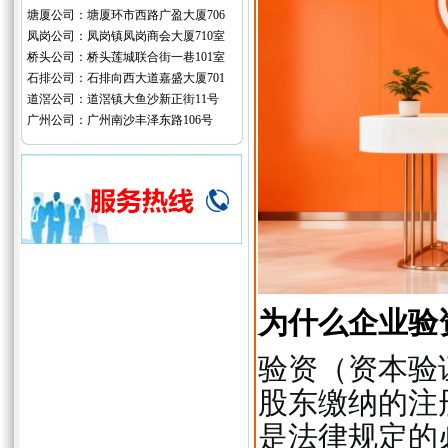
塘厦公司：塘厦环市西路广盈大厦706
凤岗公司：凤岗镇凤岗商会大厦710室
桥头公司：桥头莲城联合街一巷101室
石排公司：石排向西大道嘉盛大厦701
道滘公司：道滘镇大鱼沙新正街11号
广州公司：广州南沙丰泽东路106号
为什么企业验
验资（资本验
股东缴纳的注
是法律规定的