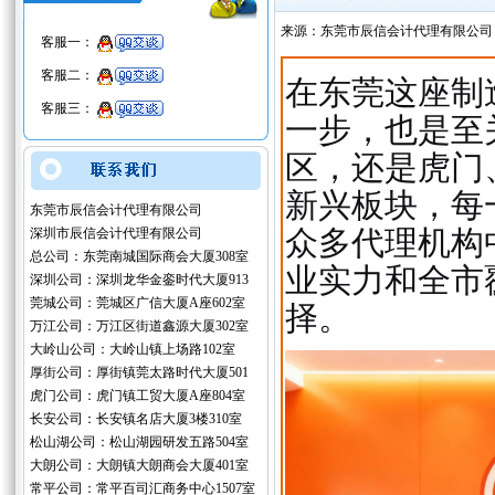
来源：东莞市辰信会计代理有限公司
客服一：
客服二：
在东莞这座制
客服三：
一步，也是至
区，还是虎门
新兴板块，每
东莞市辰信会计代理有限公司
众多代理机构
深圳市辰信会计代理有限公司
总公司：东莞南城国际商会大厦308室
业实力和全市
深圳公司：深圳龙华金銮时代大厦913
莞城公司：莞城区广信大厦A座602室
择。
万江公司：万江区街道鑫源大厦302室
大岭山公司：大岭山镇上场路102室
厚街公司：厚街镇莞太路时代大厦501
虎门公司：虎门镇工贸大厦A座804室
长安公司：长安镇名店大厦3楼310室
松山湖公司：松山湖园研发五路504室
大朗公司：大朗镇大朗商会大厦401室
常平公司：常平百司汇商务中心1507室