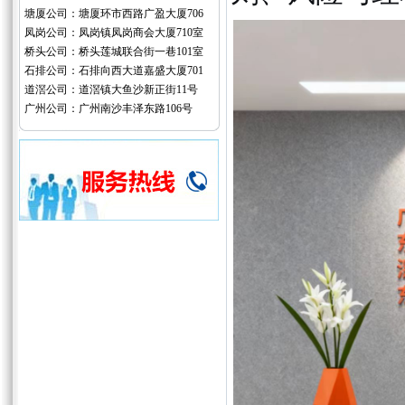
塘厦公司：塘厦环市西路广盈大厦706
凤岗公司：凤岗镇凤岗商会大厦710室
桥头公司：桥头莲城联合街一巷101室
石排公司：石排向西大道嘉盛大厦701
道滘公司：道滘镇大鱼沙新正街11号
广州公司：广州南沙丰泽东路106号