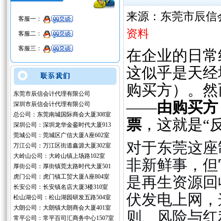
来源：东莞市辰信
客服一：
资料
客服二：
客服三：
在企业的日常
这似乎是天经
购买方）。然
东莞市辰信会计代理有限公司
——
由购买方
深圳市辰信会计代理有限公司
总公司：东莞南城国际商会大厦308室
票
，这就是“
深圳公司：深圳龙华金銮时代大厦913
莞城公司：莞城区广信大厦A座602室
对于东莞这座
万江公司：万江区街道鑫源大厦302室
大岭山公司：大岭山镇上场路102室
非新鲜事，但
厚街公司：厚街镇莞太路时代大厦501
虎门公司：虎门镇工贸大厦A座804室
是再生资源回
长安公司：长安镇名店大厦3楼310室
伏发电上网，
松山湖公司：松山湖园研发五路504室
大朗公司：大朗镇大朗商会大厦401室
则、风险与红
常平公司：常平百司汇商务中心1507室